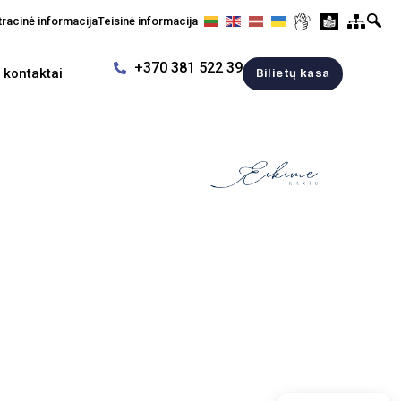
racinė informacija
Teisinė informacija
+370 381 522 39
r kontaktai
Bilietų kasa