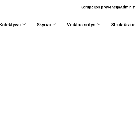
Korupcijos prevencija
Administ
Kolektyvai
Skyriai
Veiklos sritys
Struktūra i