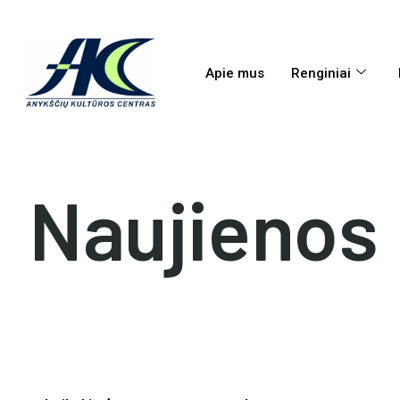
Apie mus
Renginiai
Naujienos