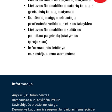
Lietuvos Respublikos autorių teisių ir
gretutinių teisių įstatymas
Kultūros įstaigų darbuotojų
profesinės veiklos ir etikos taisyklės
Lietuvos Respublikos kultūros
politikos pagrindų įstatymas
(projektas)
Informacinis leidinys
nukentėjusiems asmenims
Informacija
Anykščių kultūros cen­tras
Baranausko a. 2, Anykščiai 29132
Savi­valdy­bės biudžet­inė įstaiga.
Duomenys kau­pi­ami ir saugomi Juri­dinių asmenų reg­istre