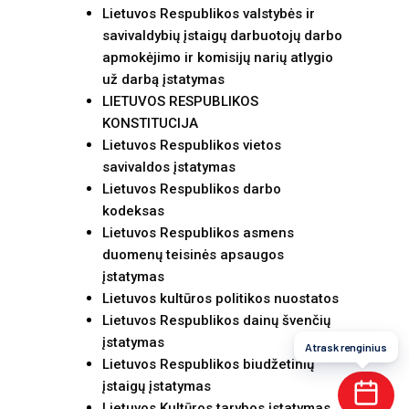
Lietuvos Respublikos valstybės ir
savivaldybių įstaigų darbuotojų darbo
apmokėjimo ir komisijų narių atlygio
už darbą įstatymas
LIETUVOS RESPUBLIKOS
KONSTITUCIJA
Lietuvos Respublikos vietos
savivaldos įstatymas
Lietuvos Respublikos darbo
kodeksas
Lietuvos Respublikos asmens
duomenų teisinės apsaugos
įstatymas
Lietuvos kultūros politikos nuostatos
Lietuvos Respublikos dainų švenčių
įstatymas
Atrask renginius
Lietuvos Respublikos biudžetinių
įstaigų įstatymas
Lietuvos Kultūros tarybos įstatymas