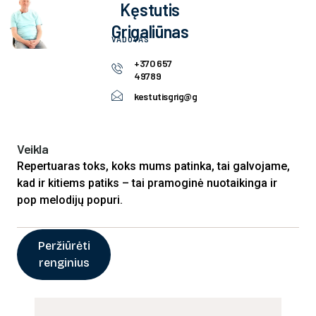
Kęstutis
Grigaliūnas
VADOVAS
+370 657
49789
kestutisgrig@gmail.com
Veikla
Repertuaras toks, koks mums patinka, tai galvojame,
kad ir kitiems patiks – tai pramoginė nuotaikinga ir
pop melodijų popuri.
Peržiūrėti
renginius