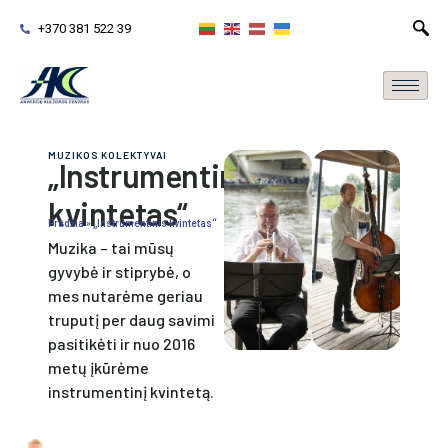
+370 381 522 39
MUZIKOS KOLEKTYVAI
„Instrumentinis
kvintetas“
Pradžia
»
„Instrumentinis kvintetas“
Muzika – tai mūsų
gyvybė ir stiprybė, o
mes nutarėme geriau
truputį per daug savimi
pasitikėti ir nuo 2016
metų įkūrėme
instrumentinį kvintetą.