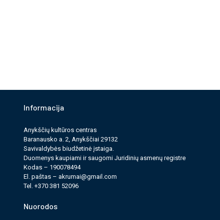
Informacija
Anykščių kultūros cen­tras
Baranausko a. 2, Anykščiai 29132
Savi­valdy­bės biudžet­inė įstaiga.
Duomenys kau­pi­ami ir saugomi Juri­dinių asmenų reg­istre
Kodas – 190078494
El. paš­tas –
akrumai@gmail.com
Tel. +370 381 52096
Nuorodos