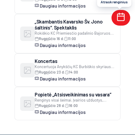
Atrask renginius
pasirodymas (koncertų salėje)19 val. grupės
Daugiau informacijos
„Interval’as“ (Utena) koncertas (lauko
estradoje)
„Skambantis Kavarsko Šv. Jono
šaltinis“. Spektaklis
Rokiškio KC Priemiesčio padalinio Bajoruose
mėgėjų teatro „Šnekutis“ spektaklis „Vakarinė
Rugpjūčio 16 d.
11:00
moters malda“, režisierė Nijolė Čirūnienė
Daugiau informacijos
Koncertas
Koncertuoja Anykščių KC Burbiškio skyriaus
romansinio dainavimo grupė „Pivonija“, vad.
Rugpjūčio 23 d.
14:00
Robertas Raišelis. AKC Burbiškio skyriaus
Daugiau informacijos
salėje.
Popietė „Atsisveikinimas su vasara”
Renginys visai šeimai. Įvairios užduotys,
estafetės, žaidimai. Laužas, šokiai ir dainos
Rugpjūčio 28 d.
16:00
stovyklavietėje prie upės
Daugiau informacijos