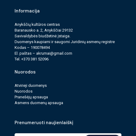
Informacija
Anykščių kultūros cen­tras
Baranausko a. 2, Anykščiai 29132
Savi­valdy­bės biudžet­inė įstaiga.
Duomenys kau­pi­ami ir saugomi Juri­dinių asmenų reg­istre
Kodas – 190078494
El. paš­tas –
akrumai@gmail.com
Tel. +370 381 52096
Nuorodos
Atvirieji duomenys
Nuorodos
Pranešėjų apsauga
Asmens duomenų apsauga
Prenumeruoti naujienlaiškį