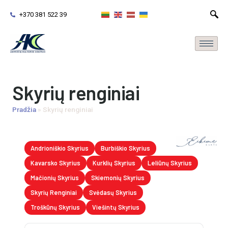
+370 381 522 39
Skyrių renginiai
Pradžia
»
Skyrių renginiai
Andrioniškio Skyrius
Burbiškio Skyrius
Kavarsko Skyrius
Kurklių Skyrius
Leliūnų Skyrius
Mačionių Skyrius
Skiemonių Skyrius
Skyrių Renginiai
Svėdasų Skyrius
Troškūnų Skyrius
Viešintų Skyrius