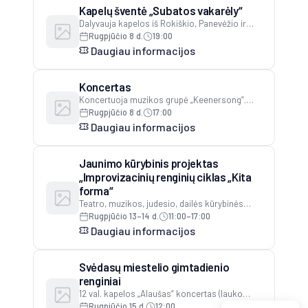
Kapelų šventė „Subatos vakarėly“
Dalyvauja kapelos iš Rokiškio, Panevėžio ir
Anykščių rajonų. Viešintų miestelio parke.
Rugpjūčio 8 d.
19:00
Daugiau informacijos
Koncertas
Koncertuoja muzikos grupė „Keenersong“.
Organizatorius Žydrūnas Kavaliauskas
Rugpjūčio 8 d.
17:00
Daugiau informacijos
Jaunimo kūrybinis projektas
„Improvizacinių renginių ciklas „Kita
forma“
Teatro, muzikos, judesio, dailės kūrybinės
dirbtuvės. Dalyvauja Troškūnų, Anykščių,
Rugpjūčio 13–14 d.
11:00–17:00
Panevėžio, Kupiškio rajonų vaikai ir jaunimas
Daugiau informacijos
Svėdasų miestelio gimtadienio
renginiai
12 val. kapelos „Alaušas“ koncertas (lauko
estradoje)15 val. Kavarsko mėgėjų teatro
Rugpjūčio 15 d.
12:00