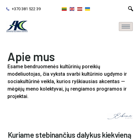
+370 381 522 39
Apie mus
Esame bendruomenės kultūrinių poreikių
modeliuotojas, čia vyk­sta svarbi kultūrinio ugdymo ir
soci­akultūrinė veikla, kurios ryški­au­sias akcen­tas —
mėgėjų meno kolek­ty­vai, jų ren­giamos pro­gramos ir
projektai.
Kuriame stebinančius dalykus kiekvieną