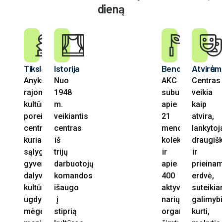
dieną
Tikslas
Istorija
Bendruomenė
Atvirum
Anykščių
Nuo
AKC
Centras
rajono
1948
suburia
veikia
kultūrinių
m.
apie
kaip
poreikių
veikiantis
21
atvira,
centras,
centras
meno
lankyto
kuriantis
iš
kolektyvų
draugiš
sąlygas
trijų
ir
ir
gyventojams
darbuotojų
apie
prieina
dalyvauti
komandos
400
erdvė,
kultūriniame
išaugo
aktyvių
suteikia
ugdyme,
į
narių,
galimyb
mėgėjų
stiprią
organizuoja
kurti,