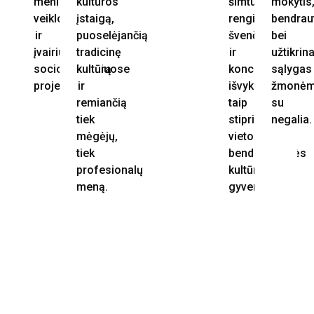
meninėje
kultūros
šimtus
mokytis
veikloje
įstaigą,
renginių,
bendrau
ir
puoselėjančią
švenčių
bei
įvairiuose
tradicinę
ir
užtikrina
sociokultūriniuose
kultūrą
koncertinių
sąlygas
projektuose.
ir
išvykų,
žmonė
remiančią
taip
su
tiek
stiprindamas
negalia.
mėgėjų,
vietos
tiek
bendruomenės
profesionalų
kultūrinį
meną.
gyvenimą.