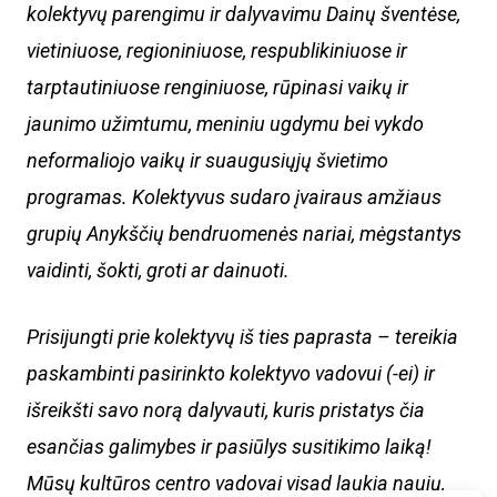
kolektyvų parengimu ir dalyvavimu Dainų šventėse,
vietiniuose, regioniniuose, respublikiniuose ir
tarptautiniuose renginiuose, rūpinasi vaikų ir
jaunimo užimtumu, meniniu ugdymu bei vykdo
neformaliojo vaikų ir suaugusiųjų švietimo
programas. Kolektyvus sudaro įvairaus amžiaus
grupių Anykščių bendruomenės nariai, mėgstantys
vaidinti, šokti, groti ar dainuoti.
Prisijungti prie kolektyvų iš ties paprasta – tereikia
paskambinti pasirinkto kolektyvo vadovui (-ei) ir
išreikšti savo norą dalyvauti, kuris pristatys čia
esančias galimybes ir pasiūlys susitikimo laiką!
Mūsų kultūros centro vadovai visad laukia naujų,