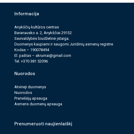
Informacija
Anykščių kultūros cen­tras
Baranausko a. 2, Anykščiai 29132
Savi­valdy­bės biudžet­inė įstaiga.
Duomenys kau­pi­ami ir saugomi Juri­dinių asmenų reg­istre
Kodas – 190078494
El. paš­tas –
akrumai@gmail.com
Tel. +370 381 52096
Nuorodos
Atvirieji duomenys
Nuorodos
Pranešėjų apsauga
Asmens duomenų apsauga
Prenumeruoti naujienlaiškį