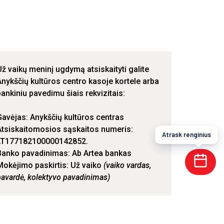
Už vaikų meninį ugdymą atsiskaityti galite
Anykščių kultūros centro kasoje kortele arba
bankiniu pavedimu šiais rekvizitais:
Gavėjas: Anykščių kultūros centras
Atsiskaitomosios sąskaitos numeris:
Atrask renginius
LT177182100000142852.
Banko pavadinimas: Ab Artea bankas
Mokėjimo paskirtis: Už vaiko
(vaiko vardas,
pavardė, kolektyvo pavadinimas)