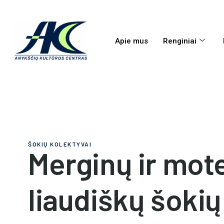
Apie mus
Renginiai
ŠOKIŲ KOLEKTYVAI
Merginų ir mot
liaudiškų šokių