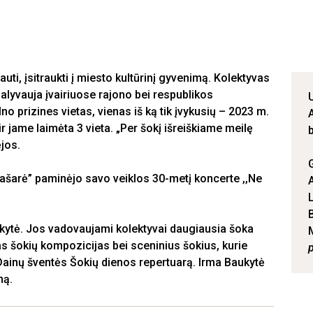
uti, įsitraukti į miesto kultūrinį gyvenimą. Kolektyvas
Dalyvauja įvairiuose rajono bei respublikos
 prizines vietas, vienas iš ką tik įvykusių – 2023 m.
ir jame laimėta 3 vieta. „Per šokį išreiškiame meilę
jos.
ulašarė” paminėjo savo veiklos 30-metį koncerte ,,Ne
kytė. Jos vadovaujami kolektyvai daugiausia šoka
as šokių kompozicijas bei sceninius šokius, kurie
į Dainų šventės Šokių dienos repertuarą. Irma Baukytė
mą.