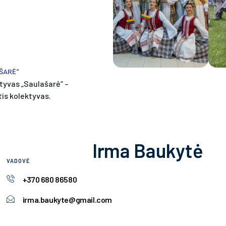
AŠARĖ“
tyvas „Saulašarė“ –
tis kolektyvas.
Irma Baukytė
VADOVĖ
+370 680 86580
irma.baukyte@gmail.com