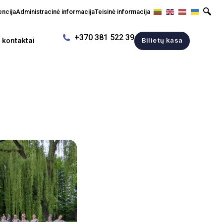
encija
Administracinė informacija
Teisinė informacija
+370 381 522 39
r kontaktai
Bilietų kasa