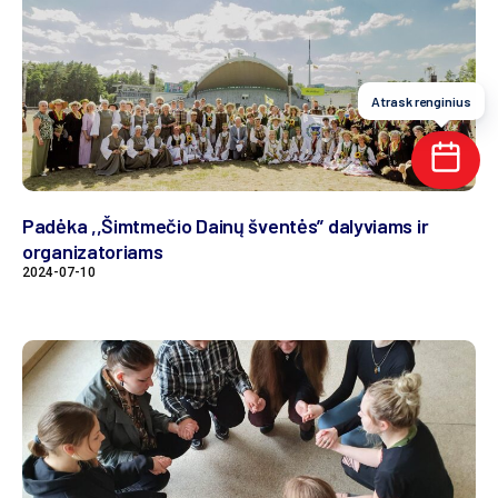
Atrask renginius
Padėka ,,Šimtmečio Dainų šventės” dalyviams ir
organizatoriams
2024-07-10