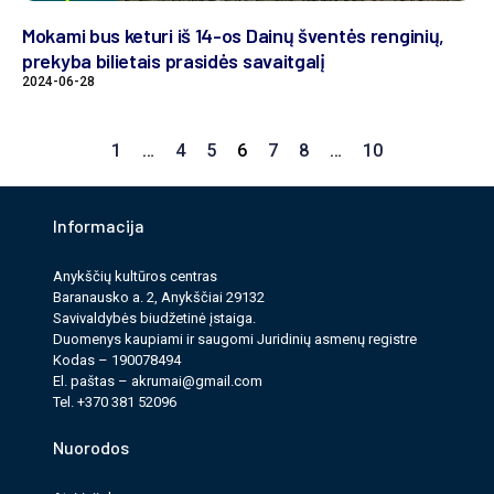
Mokami bus keturi iš 14-os Dainų šventės renginių,
prekyba bilietais prasidės savaitgalį
2024-06-28
1
…
4
5
6
7
8
…
10
Informacija
Anykščių kultūros cen­tras
Baranausko a. 2, Anykščiai 29132
Savi­valdy­bės biudžet­inė įstaiga.
Duomenys kau­pi­ami ir saugomi Juri­dinių asmenų reg­istre
Kodas – 190078494
El. paš­tas –
akrumai@gmail.com
Tel. +370 381 52096
Nuorodos