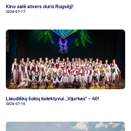
Kino salė atvers duris Rugsėjį!
2024-07-17
Liaudiškų šokių kolektyvui ,,Vijurkas” – 40!
2024-07-15