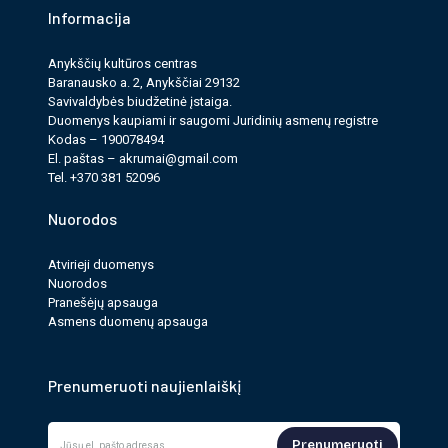
Informacija
Anykščių kultūros cen­tras
Baranausko a. 2, Anykščiai 29132
Savi­valdy­bės biudžet­inė įstaiga.
Duomenys kau­pi­ami ir saugomi Juri­dinių asmenų reg­istre
Kodas – 190078494
El. paš­tas –
akrumai@gmail.com
Tel. +370 381 52096
Nuorodos
Atvirieji duomenys
Nuorodos
Pranešėjų apsauga
Asmens duomenų apsauga
Prenumeruoti naujienlaiškį
Prenumeruoti