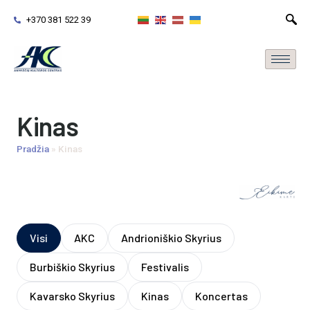
+370 381 522 39
Kinas
Pradžia
»
Kinas
Visi
AKC
Andrioniškio Skyrius
Burbiškio Skyrius
Festivalis
Kavarsko Skyrius
Kinas
Koncertas