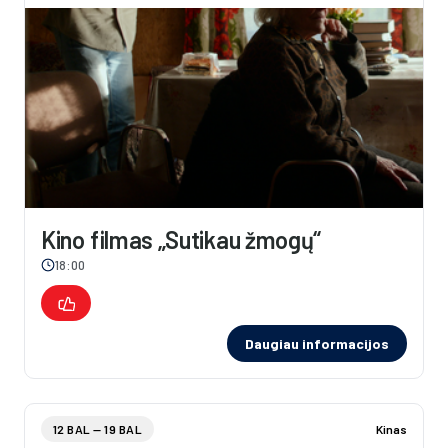
Kino filmas „Sutikau žmogų“
18:00
Daugiau informacijos
12 BAL — 19 BAL
Kinas