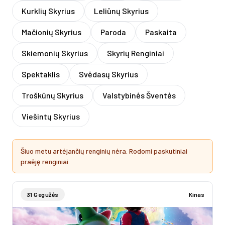
Kurklių Skyrius
Leliūnų Skyrius
Mačionių Skyrius
Paroda
Paskaita
Skiemonių Skyrius
Skyrių Renginiai
Spektaklis
Svėdasų Skyrius
Troškūnų Skyrius
Valstybinės Šventės
Viešintų Skyrius
Šiuo metu artėjančių renginių nėra. Rodomi paskutiniai
praėję renginiai.
31 Gegužės
Kinas