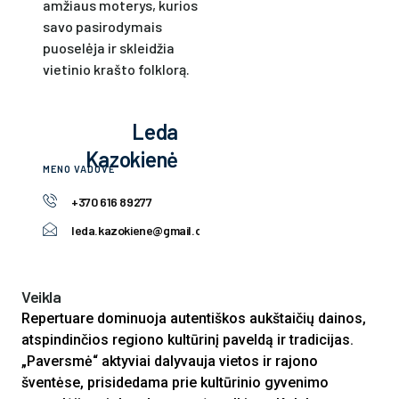
amžiaus moterys, kurios
savo pasirodymais
puoselėja ir skleidžia
vietinio krašto folklorą.
Leda
Kazokienė
MENO VADOVĖ
+370 616 89277
leda.kazokiene@gmail.com
Veikla
Repertuare dominuoja autentiškos aukštaičių dainos,
atspindinčios regiono kultūrinį paveldą ir tradicijas.​
„Paversmė“ aktyviai dalyvauja vietos ir rajono
šventėse, prisidedama prie kultūrinio gyvenimo