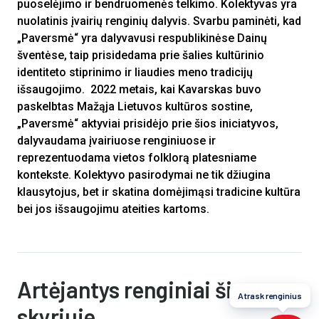
puoselėjimo ir bendruomenės telkimo. Kolektyvas yra
nuolatinis įvairių renginių dalyvis. Svarbu paminėti, kad
„Paversmė“ yra dalyvavusi respublikinėse Dainų
šventėse, taip prisidedama prie šalies kultūrinio
identiteto stiprinimo ir liaudies meno tradicijų
išsaugojimo. ​ 2022 metais, kai Kavarskas buvo
paskelbtas Mažąja Lietuvos kultūros sostine,
„Paversmė“ aktyviai prisidėjo prie šios iniciatyvos,
dalyvaudama įvairiuose renginiuose ir
reprezentuodama vietos folklorą platesniame
kontekste. Kolektyvo pasirodymai ne tik džiugina
klausytojus, bet ir skatina domėjimąsi tradicine kultūra
bei jos išsaugojimu ateities kartoms.
Artėjantys renginiai šiame
Atrask renginius
skyriuje