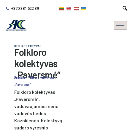
+370 381 522 39
KITI KOLEKTYVAI
Folkloro
kolektyvas
„Paversmė“
Pradžia
»
Folkloro kolektyvas
„Paversmė“
Folkloro kolektyvas
„Paversmė“,
vadovaujamas meno
vadovės Ledos
Kazokienės. Kolektyvą
sudaro vyresnio