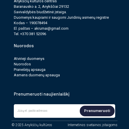
Anykščių kultūros cen­tras
Baranausko a. 2, Anykščiai 29132
Savi­valdy­bės biudžet­inė įstaiga.
Duomenys kau­pi­ami ir saugomi Juri­dinių asmenų reg­istre
Kodas – 190078494
El. paš­tas –
akrumai@gmail.com
Tel. +370 381 52096
Nuorodos
Atvirieji duomenys
Nuorodos
Pranešėjų apsauga
Asmens duomenų apsauga
Prenumeruoti naujienlaiškį
Prenumeruoti
© 2025 Anykščių kultūros
Internetinės svetainės įstaigoms