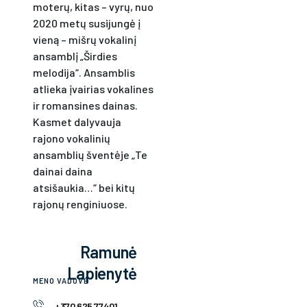
moterų, kitas – vyrų, nuo
2020 metų susijungė į
vieną – mišrų vokalinį
ansamblį „Širdies
melodija“. Ansamblis
atlieka įvairias vokalines
ir romansines dainas.
Kasmet dalyvauja
rajono vokalinių
ansamblių šventėje „Te
dainai daina
atsišaukia…“ bei kitų
rajonų renginiuose.
Ramunė
Lapienytė
MENO VADOVĖ
+370 625 77401