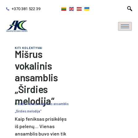
+370 381 522 39
KITI KOLEKTYVAI
Mišrus
vokalinis
ansamblis
„Širdies
melodija“
Pradžia
»
Mišrus vokalinis ansamblis
„Širdies melodija“
Kaip feniksas prisikėlęs
iš pelenų… Vienas
ansamblis buvo vien tik