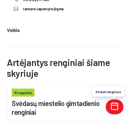
ramune.lapienyte@gmail.com
Veikla
Artėjantys renginiai šiame
skyriuje
Atrask renginius
15 rugpjūčio
Svėdasų miestelio gimtadienio
renginiai