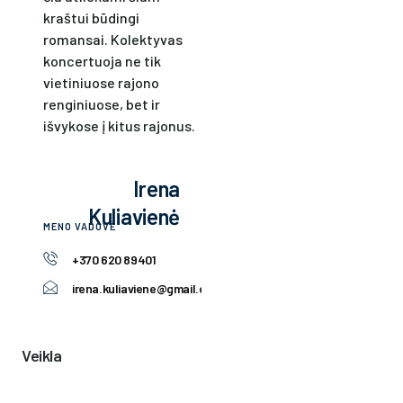
kraštui būdingi
romansai. Kolektyvas
koncertuoja ne tik
vietiniuose rajono
renginiuose, bet ir
išvykose į kitus rajonus.
Irena
Kuliavienė
MENO VADOVĖ
+370 620 89401
irena.kuliaviene@gmail.com
Veikla