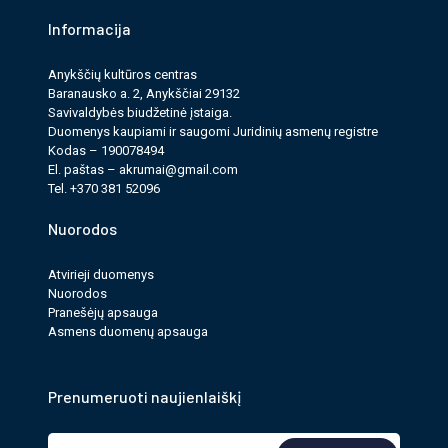
Informacija
Anykščių kultūros cen­tras
Baranausko a. 2, Anykščiai 29132
Savi­valdy­bės biudžet­inė įstaiga.
Duomenys kau­pi­ami ir saugomi Juri­dinių asmenų reg­istre
Kodas – 190078494
El. paš­tas –
akrumai@gmail.com
Tel. +370 381 52096
Nuorodos
Atvirieji duomenys
Nuorodos
Pranešėjų apsauga
Asmens duomenų apsauga
Prenumeruoti naujienlaiškį