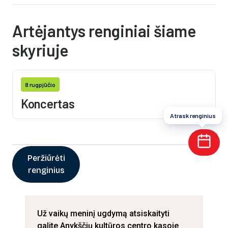
Artėjantys renginiai šiame
skyriuje
8 rugpjūčio
Koncertas
Atrask renginius
Peržiūrėti
renginius
Už vaikų meninį ugdymą atsiskaityti
galite Anykščių kultūros centro kasoje