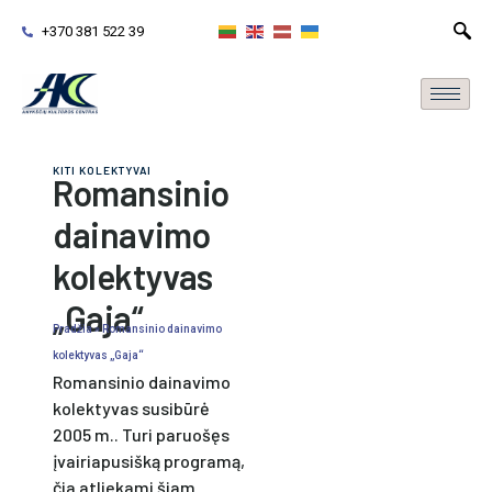
+370 381 522 39
KITI KOLEKTYVAI
Romansinio
dainavimo
kolektyvas
„Gaja“
Pradžia
»
Romansinio dainavimo
kolektyvas „Gaja“
Romansinio dainavimo
kolektyvas susibūrė
2005 m.. Turi paruošęs
įvairiapusišką programą,
čia atliekami šiam