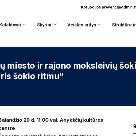
Korupcijos prevencija
Administ
Kolektyvai
Skyriai
Veiklos sritys
Struktūra i
 miesto ir rajono moksleivių šoki
ris šokio ritmu“
Balandžio 29 d. 11.00 val. Anykščių kultūros
R
centre