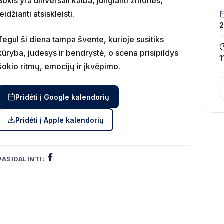
Šokis yra universali kalba, jungianti žmones,
leidžianti atsiskleisti.
Tegul ši diena tampa švente, kurioje susitiks
kūryba, judesys ir
bendrystė, o scena prisipildys
1
šokio ritmų, emocijų ir įkvėpimo.
Pridėti į Google kalendorių
Pridėti į Apple kalendorių
PASIDALINTI: