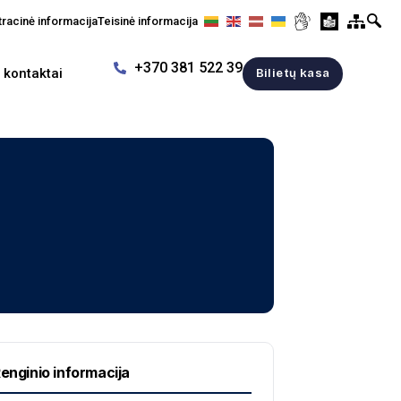
racinė informacija
Teisinė informacija
+370 381 522 39
r kontaktai
Bilietų kasa
enginio informacija