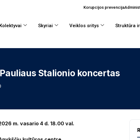
Korupcijos prevencija
Administ
Kolektyvai
Skyriai
Veiklos sritys
Struktūra i
 Pauliaus Stalionio koncertas
0
2026 m. vasario 4 d. 18.00 val.
R
Anykščių kultūros centre