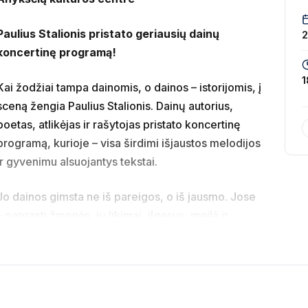
Paulius Stalionis pristato geriausių dainų
koncertinę programą!
1
Kai žodžiai tampa dainomis, o dainos – istorijomis, į
sceną žengia Paulius Stalionis. Dainų autorius,
poetas, atlikėjas ir rašytojas pristato koncertinę
programą, kurioje – visa širdimi išjaustos melodijos
ir gyvenimu alsuojantys tekstai.
Jo dainos gimsta ne iš pareigos, o iš jausmo. Jose
– paprasti žmonės, jų likimai, ilgesys, meilė ir
šviesa nušvinta net pačiame kasdienybės pilkume.
Kiekvienas kūrinys – tai mažas pasakojimas,
dymas, bet ir artimas, beveik asmeninis susitikimas