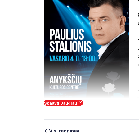
Skaityti Daugiau
kuriame lengva atpažinti ir save.
Visi renginiai
Ši programa – tai ne tik muzikinis pasiro