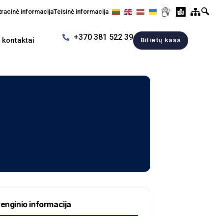
racinė informacija
Teisinė informacija
+370 381 522 39
r kontaktai
Bilietų kasa
enginio informacija