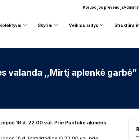
Korupcijos prevencija
Administ
Kolektyvai
Skyriai
Veiklos sritys
Struktūra i
es valanda ,,Mirtį aplenkė garbė”
Liepos 16 d. 22.00 val. Prie Puntuko akmens
R
Liepos 16 d. (ketvirtadienis) 22.00 val. prie