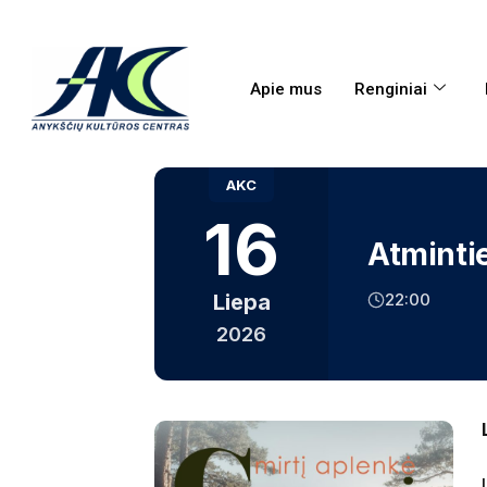
Apie mus
Renginiai
AKC
16
Atminti
22:00
Liepa
2026