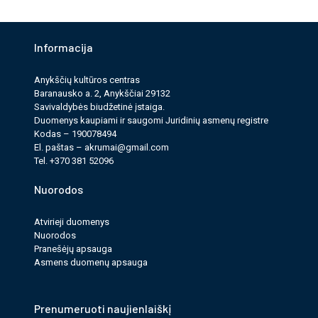
Informacija
Anykščių kultūros cen­tras
Baranausko a. 2, Anykščiai 29132
Savi­valdy­bės biudžet­inė įstaiga.
Duomenys kau­pi­ami ir saugomi Juri­dinių asmenų reg­istre
Kodas – 190078494
El. paš­tas –
akrumai@gmail.com
Tel. +370 381 52096
Nuorodos
Atvirieji duomenys
Nuorodos
Pranešėjų apsauga
Asmens duomenų apsauga
Prenumeruoti naujienlaiškį