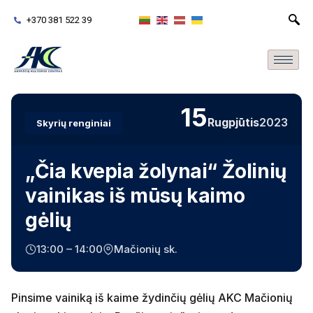
+370 381 522 39
15
Rugpjūtis
2023
Skyrių renginiai
„Čia kvepia žolynai“ Žolinių
vainikas iš mūsų kaimo
gėlių
13:00 – 14:00
Mačionių sk.
Pinsime vainiką iš kaime žydinčių gėlių AKC Mačionių