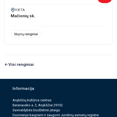
VIETA
Mačionių sk.
Skyrių renginiai
Visi renginiai
Informacija
Anykščių kultūros cen­tras
Baranausko a. 2, Anykščiai 29132
Savi­valdy­bės biudžet­inė įstaiga.
Duomenys kau­pi­ami ir saugomi Juri­dinių asmenų reg­istre