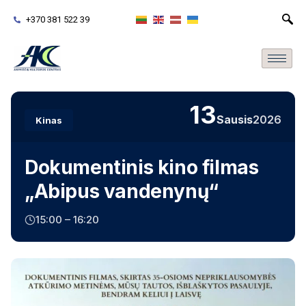
+370 381 522 39
13
Sausis
2026
Kinas
Dokumentinis kino filmas
„Abipus vandenynų“
15:00 – 16:20