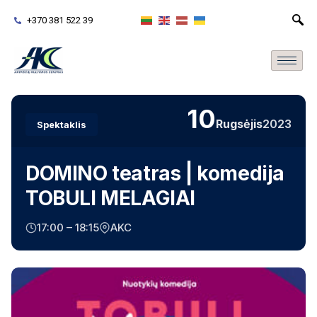
+370 381 522 39
10
Rugsėjis
2023
Spektaklis
DOMINO teatras | komedija
TOBULI MELAGIAI
17:00 – 18:15
AKC