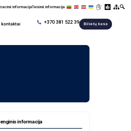
racinė informacija
Teisinė informacija
+370 381 522 39
r kontaktai
Bilietų kasa
enginio informacija