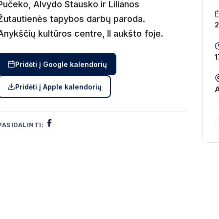
Pučeko, Alvydo Stausko ir Lilianos
Žutautienės tapybos darbų paroda.
Anykščių kultūros centre, II aukšto foje.
1
Pridėti į Google kalendorių
Pridėti į Apple kalendorių
PASIDALINTI: