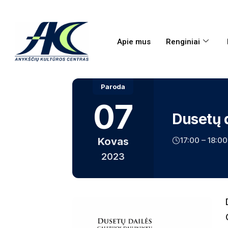
Apie mus
Renginiai
Paroda
07
Dusetų d
17:00 – 18:00
Kovas
2023