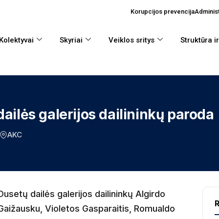
Korupcijos prevencija
Administ
Kolektyvai
Skyriai
Veiklos sritys
Struktūra i
ailės galerijos dailininkų paroda
AKC
Dusetų dailės galerijos dailininkų Algirdo
R
Gaižausku, Violetos Gasparaitis, Romualdo