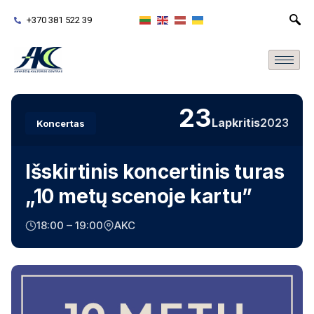
+370 381 522 39
23
Lapkritis
2023
Koncertas
Išskirtinis koncertinis turas
„10 metų scenoje kartu”
18:00 – 19:00
AKC