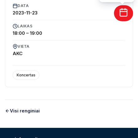
DATA
2023-11-23
LAIKAS
18:00 – 19:00
Lapkričio 23 d., 18:00 val.
Operos solistė Ona Kolobovaitė
VIETA
AKC
Pirmasis Lietuvos valstybinio simfoninio orkestro
smuikas
Zbigniev Levicki
Gitaros virtuozas Aurelijus Globys
Koncertas
Ona Kolobovaitė, Aurelijus Globys ir Zbigniev Levicki
scenos partneriai jau
10 met
ų, minėdami šią sukaktį
kviečia ištikimiausius savo klausytojus į šventinį ir
Visi renginiai
ypatingą koncertą. Šiai progai atlikėjai paruošė
išskirtinę programą, atrinktą per dešimt metų.
Operos solistė Ona Kolobovaitė, pirmasis Lietuvos