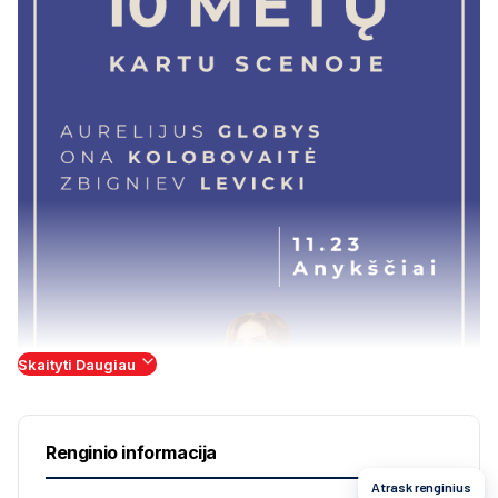
Skaityti Daugiau
Renginio informacija
Atrask renginius