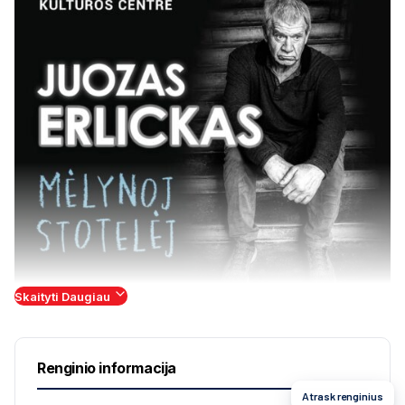
Skaityti Daugiau
Lapkričio 8 d.
18 val.
Renginio informacija
Žmonės sujudę: ar gali būti, kad koncertuose jau
Atrask renginius