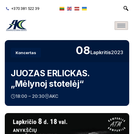
+370 381 522 39
08
Lapkritis
2023
Koncertas
JUOZAS ERLICKAS.
„Mėlynoj stotelėj“
18:00 – 20:30
AKC