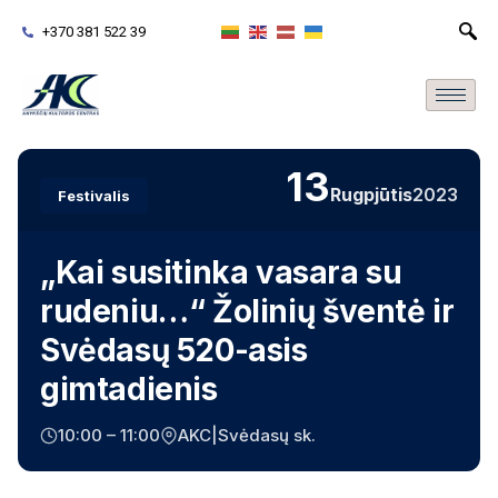
+370 381 522 39
13
Rugpjūtis
2023
Festivalis
„Kai susitinka vasara su
rudeniu…“ Žolinių šventė ir
Svėdasų 520-asis
gimtadienis
10:00 – 11:00
AKC|Svėdasų sk.