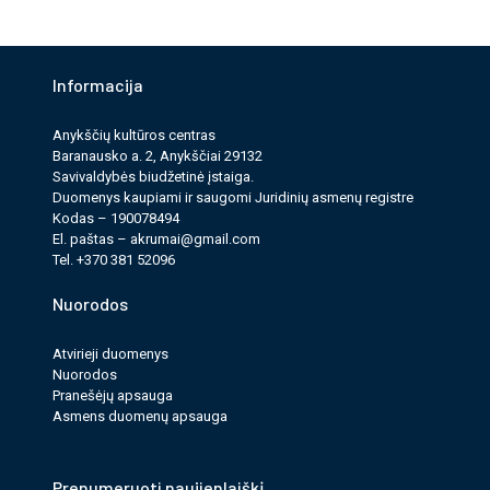
Informacija
Anykščių kultūros cen­tras
Baranausko a. 2, Anykščiai 29132
Savi­valdy­bės biudžet­inė įstaiga.
Duomenys kau­pi­ami ir saugomi Juri­dinių asmenų reg­istre
Kodas – 190078494
El. paš­tas –
akrumai@gmail.com
Tel. +370 381 52096
Nuorodos
Atvirieji duomenys
Nuorodos
Pranešėjų apsauga
Asmens duomenų apsauga
Prenumeruoti naujienlaiškį