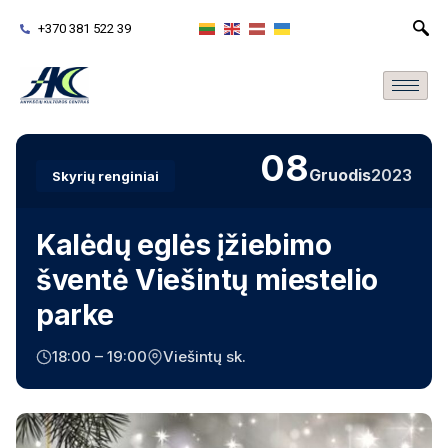
+370 381 522 39
08
Gruodis
2023
Skyrių renginiai
Kalėdų eglės įžiebimo
šventė Viešintų miestelio
parke
18:00 – 19:00
Viešintų sk.