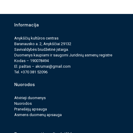
Informacija
Anykščių kultūros cen­tras
Baranausko a. 2, Anykščiai 29132
Savi­valdy­bės biudžet­inė įstaiga.
Duomenys kau­pi­ami ir saugomi Juri­dinių asmenų reg­istre
Kodas – 190078494
El. paš­tas –
akrumai@gmail.com
Tel. +370 381 52096
Nuorodos
Atvirieji duomenys
Nuorodos
Pranešėjų apsauga
Asmens duomenų apsauga