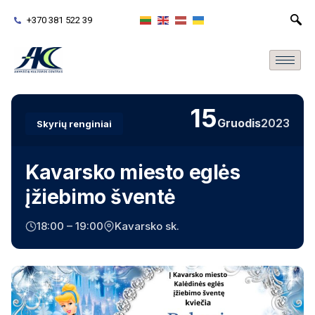
+370 381 522 39
15
Gruodis
2023
Skyrių renginiai
Kavarsko miesto eglės
įžiebimo šventė
18:00 – 19:00
Kavarsko sk.