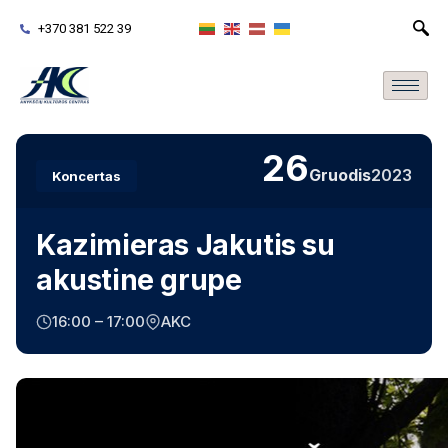
+370 381 522 39
26
Gruodis
2023
Koncertas
Kazimieras Jakutis su
akustine grupe
16:00 – 17:00
AKC