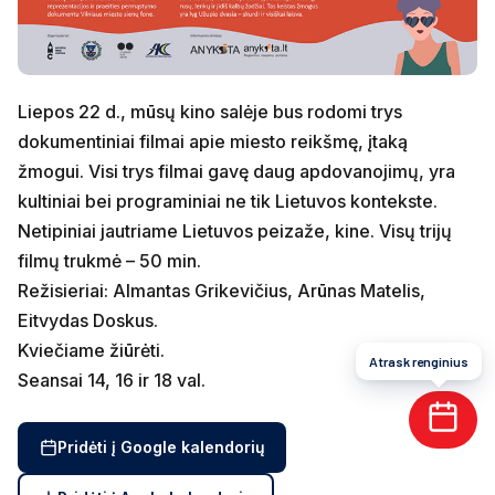
Liepos 22 d., mūsų kino salėje bus rodomi trys
dokumentiniai filmai apie miesto reikšmę, įtaką
žmogui. Visi trys filmai gavę daug apdovanojimų, yra
kultiniai bei programiniai ne tik Lietuvos kontekste.
Netipiniai jautriame Lietuvos peizaže, kine. Visų trijų
filmų trukmė – 50 min.
Režisieriai: Almantas Grikevičius, Arūnas Matelis,
Eitvydas Doskus.
Kviečiame žiūrėti.
Atrask renginius
Seansai 14, 16 ir 18 val.
Pridėti į Google kalendorių