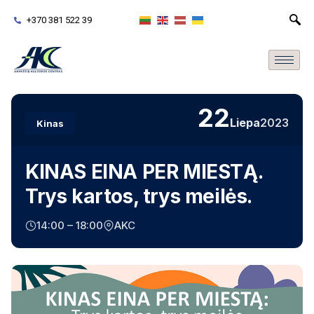
+370 381 522 39
22
Liepa
2023
Kinas
KINAS EINA PER MIESTĄ.
Trys kartos, trys meilės.
14:00 – 18:00
AKC