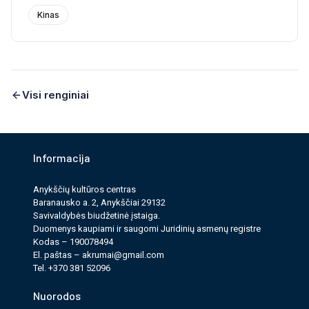
Kinas
Visi renginiai
Informacija
Anykščių kultūros cen­tras
Baranausko a. 2, Anykščiai 29132
Savi­valdy­bės biudžet­inė įstaiga.
Duomenys kau­pi­ami ir saugomi Juri­dinių asmenų reg­istre
Kodas – 190078494
El. paš­tas –
akrumai@gmail.com
Tel. +370 381 52096
Nuorodos