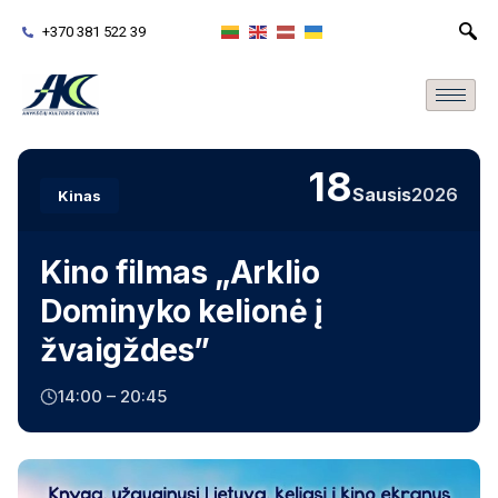
+370 381 522 39
18
Sausis
2026
Kinas
Kino filmas „Arklio
Dominyko kelionė į
žvaigždes”
14:00 – 20:45