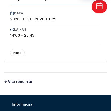
DATA
2026-01-18
–
2026-01-25
LAIKAS
14:00 – 20:45
ARKLIO DOMINYKO KELIONĖ Į ŽVAIGŽDES
2026
Kinas
Žanras: animacinis, nuotykių, šeimai
Kalba: lietuvių
Premjera: 2026 m. sausio 16 d.
Trukmė: TBA
Visi renginiai
Cenzas: V (laukiame oficialaus patvirtinimo)
Trukmė: 1 val. 15min
Informacija
Filmas dubliuotas lietuviškai