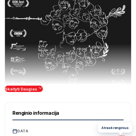
Skaityti Daugiau
Renginio informacija
Atrask renginius
DATA