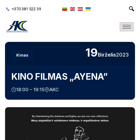
+370 381 522 39
19
Birželis
2023
Kinas
KINO FILMAS „AYENA”
18:00 – 19:15
AKC