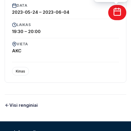
DATA
2023-05-24
–
2023-06-04
LAIKAS
19:30 – 20:00
Bilietai AKC kasoje ir Ticketmarket.lt
VIETA
AKC
Greiti ir įsiutę 10
Fast & Furious 10 (2023)
Kinas
Žanras: Veiksmo, nuotykių, kriminalinis
Sukurta: JAV
Visi renginiai
Režisierius:
Louis Leterrier
Vaidina:
Vin Diesel
,
Michelle Rodriguez
,
Charlize