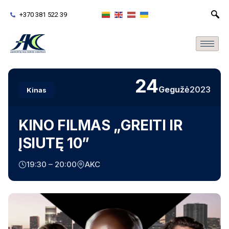
+370 381 522 39
24
Gegužė
2023
Kinas
KINO FILMAS „GREITI IR
ĮSIUTĘ 10”
19:30 – 20:00
AKC