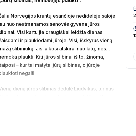
„Jūrų slibinas, nemokėjęs plaukti“.
Šalia Norvegijos krantų esančioje nedidelėje saloje
jau nuo neatmenamos senovės gyvena jūros
slibinai. Visi kartu jie draugiškai leidžia dienas
1
žaisdami ir plaukiodami jūroje. Visi, išskyrus vieną
mažą slibiniuką. Jis laikosi atskirai nuo kitų, nes…
nemoka plaukti! Kiti jūros slibinai iš to, žinoma,
šaiposi – kur tai matyta: jūrų slibinas, o jūroje
plaukioti negali!
Vieną dieną jūros slibinas dėdulė Liudvikas, turintis
Kinijos drakonų kraujo, netenka sugebėjimo iš
šnervių leisti dūmus. Būtų galima su tuo
pagrindinė salos gyventojų apsaugos priemonė nuo
 tetulę Besę, besislapstančią Škotijos Loch Neso