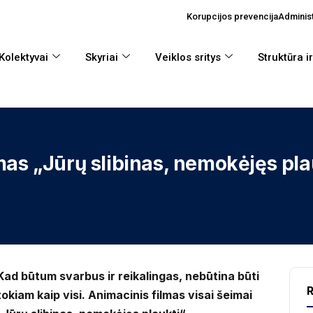
Korupcijos prevencija
Administ
Kolektyvai
Skyriai
Veiklos sritys
Struktūra i
mas „Jūrų slibinas, nemokėjęs pla
Kad būtum svarbus ir reikalingas, nebūtina būti
R
tokiam kaip visi. Animacinis filmas visai šeimai