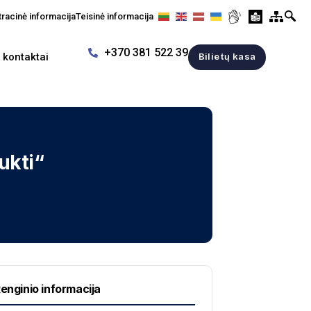
racinė informacija
Teisinė informacija
+370 381 522 39
r kontaktai
Bilietų kasa
ukti“
enginio informacija