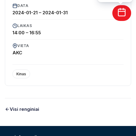
DATA
2024-01-21
–
2024-01-31
LAIKAS
14:00 – 16:55
Sausio 31 d., 15:30 val.
VIETA
AKC
Kosminiai draugai (dubliuotas)
Headspace (dubbed) (2024)
Kinas
Žanras: Animacija, nuotykių, šeimos
Sukurta: Pietų Afrikos Respublika
Visi renginiai
Kino teatruose nuo:
2024-01-19
Trukmė:
1h 25 min