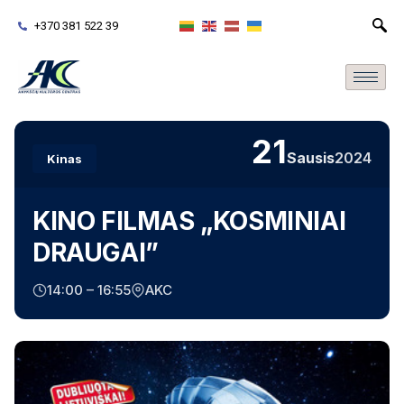
+370 381 522 39
21
Sausis
2024
Kinas
KINO FILMAS „KOSMINIAI
DRAUGAI”
14:00 – 16:55
AKC