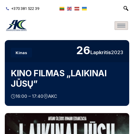
+370 381 522 39
26
Lapkritis
2023
Kinas
KINO FILMAS „LAIKINAI
JŪSŲ”
16:00 – 17:40
AKC