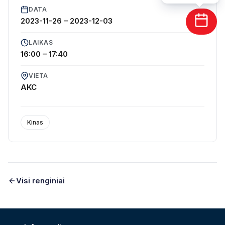
DATA
2023-11-26
–
2023-12-03
LAIKAS
16:00 – 17:40
Gruodžio 3 d., 16:00 val.
VIETA
AKC
Žanras: Drama, istorinis , detektyvas
Kinas
Sukurta: Lietuva
Režisierius:
Ramūnas Rudokas
Visi renginiai
Vaidina:
Simonas Storpirštis
,
Justina Nemanytė
,
Dainius
Kazlauskas