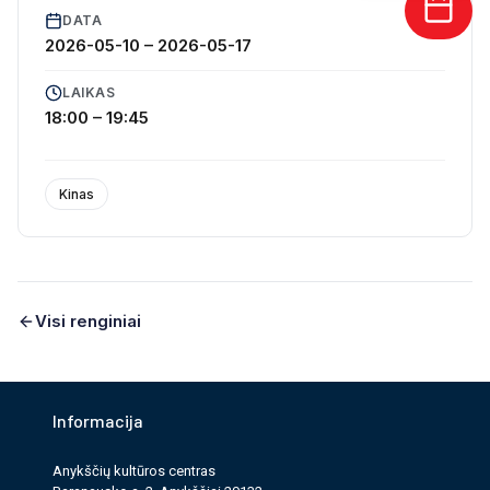
DATA
2026-05-10
–
2026-05-17
LAIKAS
18:00 – 19:45
Džonis Keidžas – buvusi veiksmo filmų žvaigždė,
pastaruoju metu laiką dažniausiai leidžianti bare. Vieną
dieną jį susiradę pora nepažįstamųjų ima pasakoti
Kinas
kažką sunkiai suprantamo apie būtinybę Džoniui stoti į
kovą ir gelbėti pasaulį. Staiga atsivėrus mistiniam
portalui, Džonis patenka į kitą realybę – pasaulį,
kuriame negailestingasis imperatorius Šao Kanas
Visi renginiai
ruošiasi sunaikinti Žemės karalystę ir jos gynėjus.
Neturėdamas kur trauktis, Keidžas privalo stoti į
žūtbūtinių kovų turnyrą pavadinimu „Mortal Kombat“.
Informacija
Čia, tarp kraujo ir brutalaus grožio, jam teks kautis
petys į petį su legendomis Koulu Jangu, Sonja Bleid,
Anykščių kultūros cen­tras