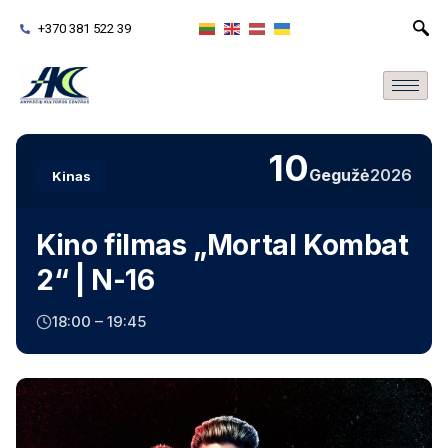
+370 381 522 39
10
Gegužė
2026
Kinas
Kino filmas „Mortal Kombat
2“ | N-16
18:00 – 19:45