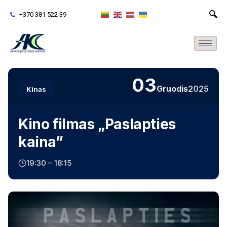
+370 381 522 39
03
Gruodis
2025
Kinas
Kino filmas „Paslapties
kaina”
19:30 – 18:15