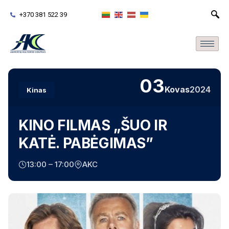
+370 381 522 39
03
Kovas
2024
Kinas
KINO FILMAS „ŠUO IR
KATĖ. PABĖGIMAS”
13:00 – 17:00
AKC