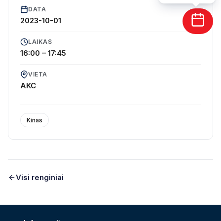
DATA
2023-10-01
LAIKAS
16:00 – 17:45
Spalio 1 d., 16.00 val.
Tu man nieko neprimeni
VIETA
AKC
Slow (2023)
Kinas
Žanras: Drama, romantinis, intymi meilės istorija
Sukurta: Lietuva
Režisierius:
Marija Kavtaradze
Visi renginiai
Vaidina:
Greta Grinevičiūtė
,
Kęstutis Cicėnas