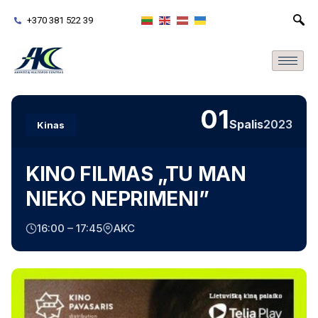
+370 381 522 39
01
Spalis
2023
Kinas
KINO FILMAS „TU MAN
NIEKO NEPRIMENI”
16:00 – 17:45
AKC