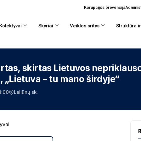
Korupcijos prevencija
Administ
Kolektyvai
Skyriai
Veiklos sritys
Struktūra i
rtas, skirtas Lietuvos nepriklau
, „Lietuva – tu mano širdyje“
4:00
Leliūnų sk.
yvai
R