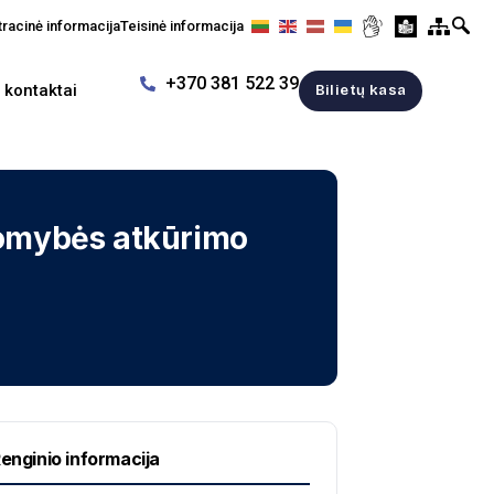
racinė informacija
Teisinė informacija
+370 381 522 39
r kontaktai
Bilietų kasa
somybės atkūrimo
enginio informacija