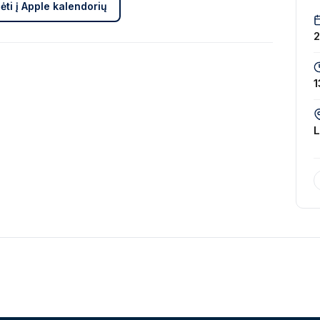
ėti į Apple kalendorių
2
1
L