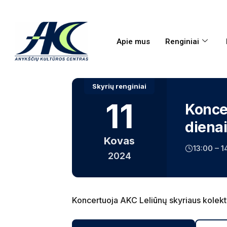
Apie mus
Renginiai
Skyrių renginiai
11
Konce
dienai
Kovas
13:00 – 1
2024
Koncertuoja AKC Leliūnų skyriaus kolekt