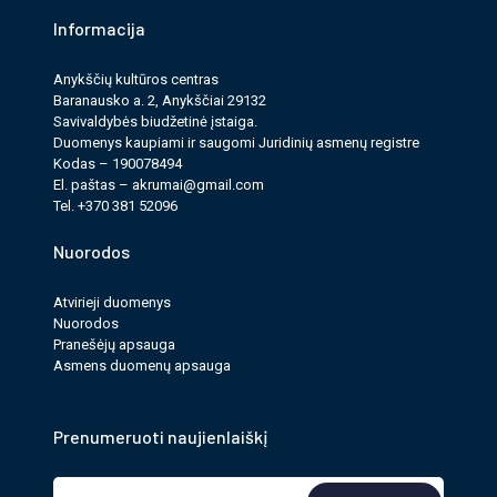
Informacija
Anykščių kultūros cen­tras
Baranausko a. 2, Anykščiai 29132
Savi­valdy­bės biudžet­inė įstaiga.
Duomenys kau­pi­ami ir saugomi Juri­dinių asmenų reg­istre
Kodas – 190078494
El. paš­tas –
akrumai@gmail.com
Tel. +370 381 52096
Nuorodos
Atvirieji duomenys
Nuorodos
Pranešėjų apsauga
Asmens duomenų apsauga
Prenumeruoti naujienlaiškį