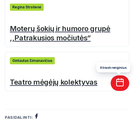
Regina Strolienė
Moterų šokių ir humoro grupė
,,Patrakusios močiutės“
Gintautas Eimanavičius
Atrask renginius
Teatro mėgėjų kolektyvas
PASIDALINTI: