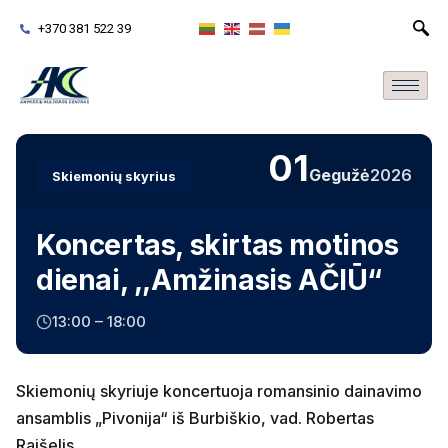
+370 381 522 39
01
Gegužė
2026
Skiemonių skyrius
Koncertas, skirtas motinos
dienai, ,,Amžinasis AČIŪ“
13:00 – 18:00
Skiemonių skyriuje koncertuoja romansinio dainavimo
ansamblis „Pivonija“ iš Burbiškio, vad. Robertas
Raišelis