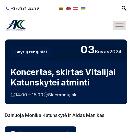
+370 381 522 39
03
Kovas
2024
Skyrių renginiai
Koncertas, skirtas Vitalijai
Katunskytei atminti
14:00 – 15:00
Skiemonių sk.
Dainuoja Monika Katunskytė ir Aidas Manikas