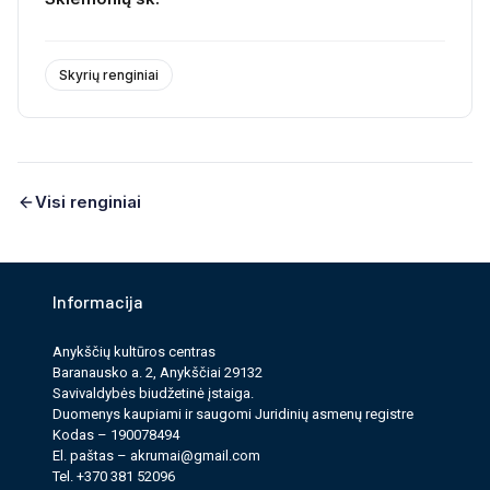
Skyrių renginiai
Visi renginiai
Informacija
Anykščių kultūros cen­tras
Baranausko a. 2, Anykščiai 29132
Savi­valdy­bės biudžet­inė įstaiga.
Duomenys kau­pi­ami ir saugomi Juri­dinių asmenų reg­istre
Kodas – 190078494
El. paš­tas –
akrumai@gmail.com
Tel. +370 381 52096