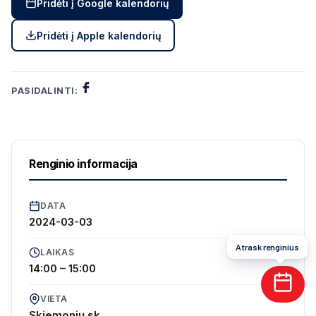
Pridėti į Google kalendorių
Pridėti į Apple kalendorių
PASIDALINTI:
Renginio informacija
DATA
2024-03-03
Atrask renginius
LAIKAS
14:00 – 15:00
VIETA
Skiemonių sk.