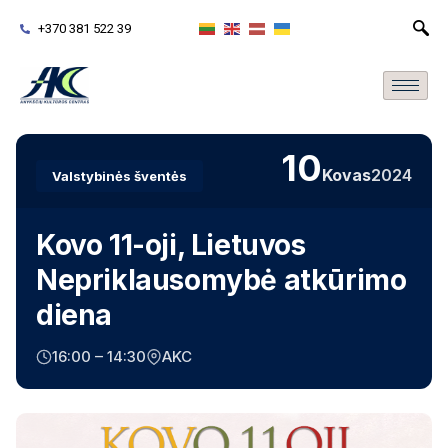
+370 381 522 39
10
Kovas
2024
Valstybinės šventės
Kovo 11-oji, Lietuvos
Nepriklausomybė atkūrimo
diena
16:00 – 14:30
AKC