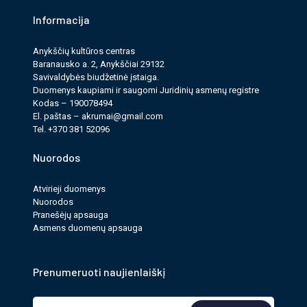
Informacija
Anykščių kultūros cen­tras
Baranausko a. 2, Anykščiai 29132
Savi­valdy­bės biudžet­inė įstaiga.
Duomenys kau­pi­ami ir saugomi Juri­dinių asmenų reg­istre
Kodas – 190078494
El. paš­tas –
akrumai@gmail.com
Tel. +370 381 52096
Nuorodos
Atvirieji duomenys
Nuorodos
Pranešėjų apsauga
Asmens duomenų apsauga
Prenumeruoti naujienlaiškį