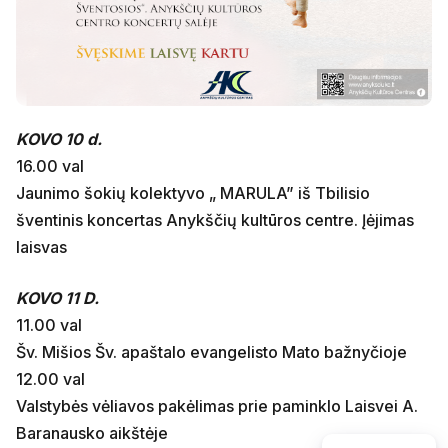
KOVO 10 d.
16.00 val
Jaunimo šokių kolektyvo „ MARULA” iš Tbilisio
šventinis koncertas Anykščių kultūros centre. Įėjimas
laisvas
KOVO 11 D.
11.00 val
Šv. Mišios Šv. apaštalo evangelisto Mato bažnyčioje
12.00 val
Valstybės vėliavos pakėlimas prie paminklo Laisvei A.
Baranausko aikštėje