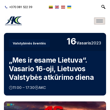
+370 381 522 39
16
Vasaris
2023
Valstybinės šventės
„Mes ir esame Lietuva“.
Vasario 16-oji, Lietuvos
Valstybės atkūrimo diena
11:00 – 17:30
AKC