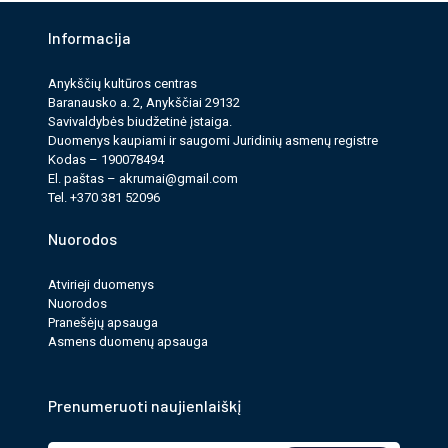
16.00 val. AKC mėgėjų meno kolektyvų koncertas
Informacija
„Mes esame Lietuva“ Anykščių kultūros centre.
Anykščių kultūros cen­tras
Baranausko a. 2, Anykščiai 29132
Renginiai nemokami.
Savi­valdy­bės biudžet­inė įstaiga.
Duomenys kau­pi­ami ir saugomi Juri­dinių asmenų reg­istre
Kodas – 190078494
Pridėti į Google kalendorių
El. paš­tas –
akrumai@gmail.com
Tel. +370 381 52096
Pridėti į Apple kalendorių
Nuorodos
Atvirieji duomenys
PASIDALINTI:
Nuorodos
Pranešėjų apsauga
Asmens duomenų apsauga
Prenumeruoti naujienlaiškį