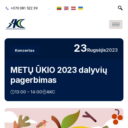
+370 381 522 39
23
Rugsėjis
2023
Koncertas
METŲ ŪKIO 2023 dalyvių
pagerbimas
13:00 – 14:00
AKC