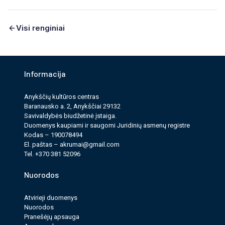
Visi renginiai
Informacija
Anykščių kultūros cen­tras
Baranausko a. 2, Anykščiai 29132
Savi­valdy­bės biudžet­inė įstaiga.
Duomenys kau­pi­ami ir saugomi Juri­dinių asmenų reg­istre
Kodas – 190078494
El. paš­tas –
akrumai@gmail.com
Tel. +370 381 52096
Nuorodos
Atvirieji duomenys
Nuorodos
Pranešėjų apsauga