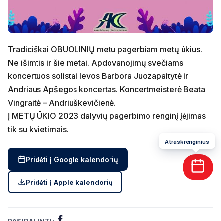
Tradiciškai OBUOLINIŲ metu pagerbiam metų ūkius.
Ne išimtis ir šie metai. Apdovanojimų svečiams
koncertuos solistai Ievos Barbora Juozapaitytė ir
Andriaus Apšegos koncertas. Koncertmeisterė Beata
Vingraitė – Andriuškevičienė.
Į METŲ ŪKIO 2023 dalyvių pagerbimo renginį įėjimas
tik su kvietimais.
Atrask renginius
Pridėti į Google kalendorių
Pridėti į Apple kalendorių
PASIDALINTI: