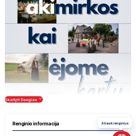
Skaityti Daugiau
Renginio informacija
Atrask renginius