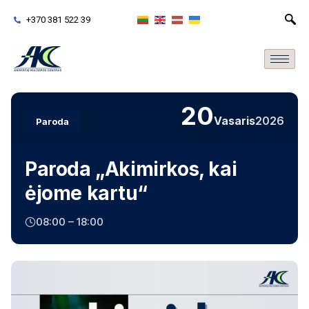
+370 381 522 39
20
Vasaris
2026
Paroda
Paroda „Akimirkos, kai
ėjome kartu“
08:00 – 18:00