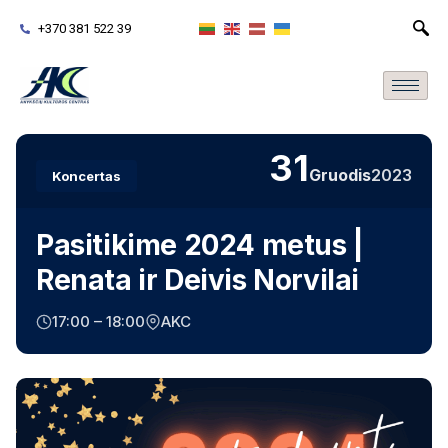
+370 381 522 39
31
Gruodis
2023
Koncertas
Pasitikime 2024 metus |
Renata ir Deivis Norvilai
17:00 – 18:00
AKC