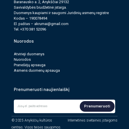
Baranausko a. 2, Anykščiai 29132
Savi­valdy­bės biudžet­inė įstaiga.
Duomenys kau­pi­ami ir saugomi Juri­dinių asmenų reg­istre
Kodas – 190078494
El. paš­tas –
akrumai@gmail.com
Tel. +370 381 52096
Nuorodos
Atvirieji duomenys
Nuorodos
Pranešėjų apsauga
Asmens duomenų apsauga
Prenumeruoti naujienlaiškį
Prenumeruoti
© 2025 Anykščių kultūros
Internetinės svetainės įstaigoms
centras. Visos teisės saugomos.