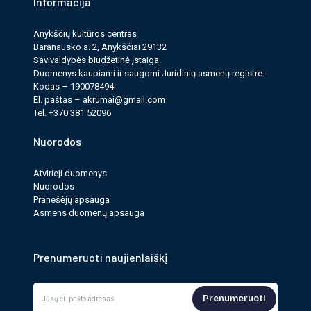
Informacija
Anykščių kultūros cen­tras
Pagrindinė renginio informacija
Baranausko a. 2, Anykščiai 29132
Savi­valdy­bės biudžet­inė įstaiga.
Renginio trukmė: 1 val. 15 min.
Duomenys kau­pi­ami ir saugomi Juri­dinių asmenų reg­istre
Kodas – 190078494
El. paš­tas –
akrumai@gmail.com
Nemokamai: vaikai iki 4 m. neužimant papildomos
Tel. +370 381 52096
vietos
Nuorodos
Pridėti į Google kalendorių
Atvirieji duomenys
Nuorodos
Pridėti į Apple kalendorių
Pranešėjų apsauga
Asmens duomenų apsauga
PASIDALINTI:
Prenumeruoti naujienlaiškį
Prenumeruoti