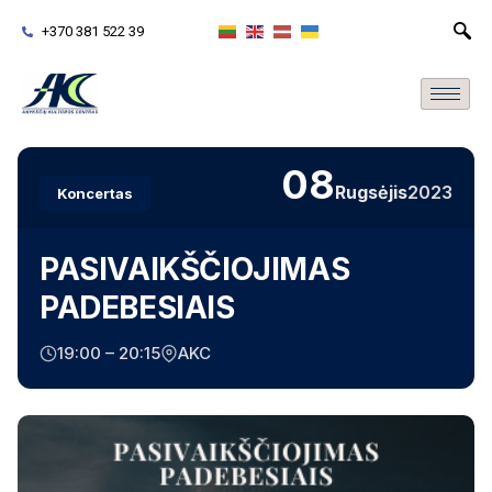
+370 381 522 39
08
Rugsėjis
2023
Koncertas
PASIVAIKŠČIOJIMAS
PADEBESIAIS
19:00 – 20:15
AKC