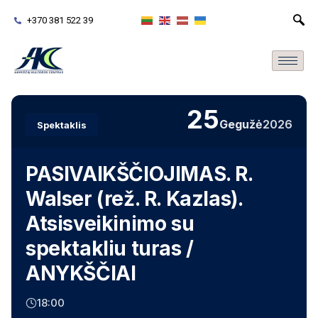
+370 381 522 39
25
Gegužė
2026
Spektaklis
PASIVAIKŠČIOJIMAS. R.
Walser (rež. R. Kazlas).
Atsisveikinimo su
spektakliu turas /
ANYKŠČIAI
18:00