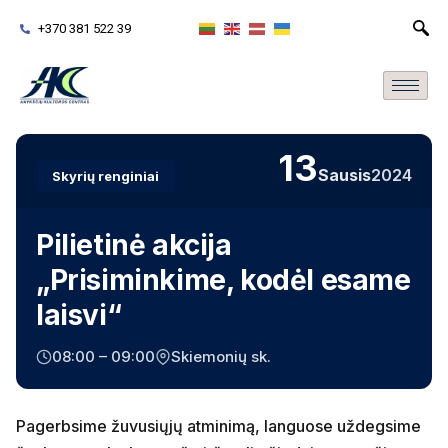
+370 381 522 39
13
Sausis
2024
Skyrių renginiai
Pilietinė akcija
„Prisiminkime, kodėl esame
laisvi“
08:00 – 09:00
Skiemonių sk.
Pagerbsime žuvusiųjų atminimą, languose uždegsime