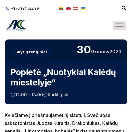
+370 381 522 39
30
Gruodis
2023
Skyrių renginiai
Popietė „Nuotykiai Kalėdų
miestelyje“
12:00 – 13:00
Kurklių sk.
Kviečiame į priešnaujametinį siautulį. Svečiuose
saksofonistas Juozas Kuraitis, Drakoniukas, Kalėdų
senelis, „Linksmosios bobelės“ ir dar daug staigmenų.