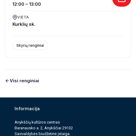
12:00 – 13:00
VIETA
Kurklių sk.
Skyrių renginiai
Visi renginiai
Informacija
Anykščių kultūros cen­tras
Baranausko a. 2, Anykščiai 29132
Savi­valdy­bės biudžet­inė įstaiga.