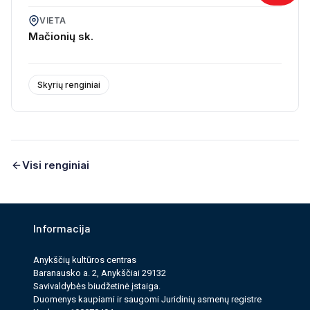
VIETA
Mačionių sk.
Skyrių renginiai
Visi renginiai
Informacija
Anykščių kultūros cen­tras
Baranausko a. 2, Anykščiai 29132
Savi­valdy­bės biudžet­inė įstaiga.
Duomenys kau­pi­ami ir saugomi Juri­dinių asmenų reg­istre