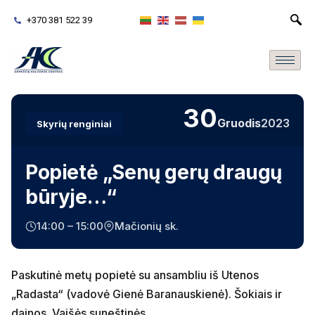
+370 381 522 39
30
Gruodis
2023
Skyrių renginiai
Popietė „Senų gerų draugų
būryje…“
14:00 – 15:00
Mačionių sk.
Paskutinė metų popietė su ansambliu iš Utenos
„Radasta“ (vadovė Gienė Baranauskienė). Šokiais ir
dainos. Vaišės suneštinės